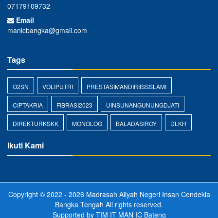
07179109732
Email
manicbangka@gmail.com
Tags
O2SN
VOLIPUTRI
PRESTASIMANDIRIISSSLAMI
CIPTAKRIA
FIBRASI2023
UINSUNANGUNUNGDJATI
DIREKTURKSKK
MONOLOG
BALADASIROY
DLKH
Ikuti Kami
Copyright © 2022 - 2026
Madrasah Aliyah Negeri Insan Cendekia
Bangka Tengah
All rights reserved.
Supported by
TIM IT MAN IC Bateng