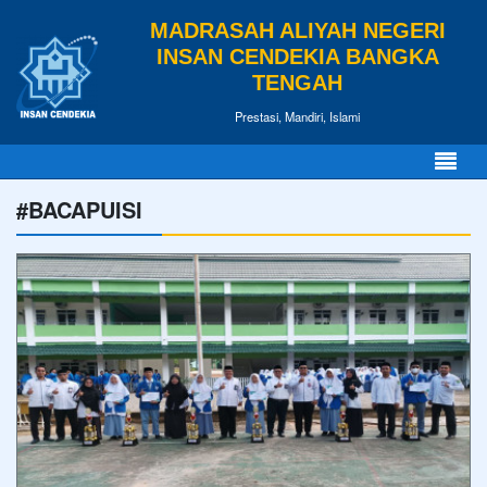
MADRASAH ALIYAH NEGERI
INSAN CENDEKIA BANGKA
TENGAH
Prestasi, Mandiri, Islami
#BACAPUISI