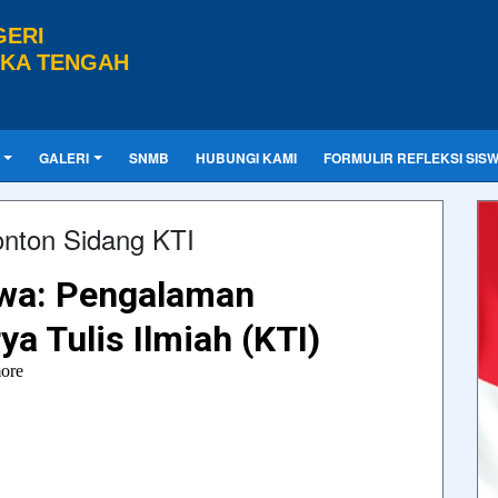
GERI
GKA TENGAH
GALERI
SNMB
HUBUNGI KAMI
FORMULIR REFLEKSI SIS
onton Sidang KTI