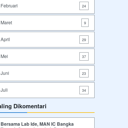
Februari
24
Maret
9
April
29
Mei
37
Juni
23
Juli
34
aling Dikomentari
Bersama Lab Ide, MAN IC Bangka