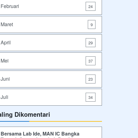
Februari
24
Maret
9
April
29
Mei
37
Juni
23
Juli
34
aling Dikomentari
Bersama Lab Ide, MAN IC Bangka