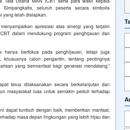
la Tata Usaha MAN ICBT serta para wakil kepala
impangkatis, seluruh peserta secara simbolis
 yang telah disiapkan.
T
nyampaikan apresiasi atas sinergi yang terjalin
ICBT dalam mendukung program penghijauan dan
dak hanya berfokus pada penghijauan, tetapi juga
 khususnya calon pengantin, tentang pentingnya
risan yang bermanfaat bagi generasi mendatang,”
apat terus dilaksanakan secara berkelanjutan dan
pun masyarakat luas untuk semakin peduli terhadap
A
ni dapat tumbuh dengan baik, memberikan manfaat,
erhadap masa depan lingkungan yang lebih hijau dan