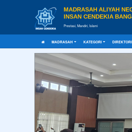
MADRASAH ALIYAH NE
INSAN CENDEKIA BAN
Prestasi, Mandiri, Islami
MADRASAH
KATEGORI
DIREKTORI