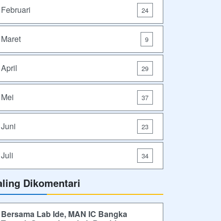
Februari
24
Maret
9
April
29
Mei
37
Juni
23
Juli
34
aling Dikomentari
Bersama Lab Ide, MAN IC Bangka