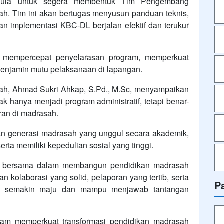
i pula untuk segera membentuk Tim Pengembang
ah. Tim ini akan bertugas menyusun panduan teknis,
 implementasi KBC-DL berjalan efektif dan terukur
 mempercepat penyelarasan program, memperkuat
 menjamin mutu pelaksanaan di lapangan.
h, Ahmad Sukri Ahkap, S.Pd., M.Sc, menyampaikan
 hanya menjadi program administratif, tetapi benar-
ran di madrasah.
n generasi madrasah yang unggul secara akademik,
rta memiliki kepedulian sosial yang tinggi.
n bersama dalam membangun pendidikan madrasah
n kolaborasi yang solid, pelaporan yang tertib, serta
P
an semakin maju dan mampu menjawab tantangan
lam memperkuat transformasi pendidikan madrasah