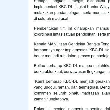
Sebagai langkah strategis, disepakat
Implementasi KBC-DL tingkat Kantor Wilay
melakukan pendampingan, serta memastikan
di seluruh madrasah.
Pembentukan tim ini diharapkan mampu
koordinasi lintas satuan pendidikan, serta
Kepala MAN Insan Cendekia Bangka Tenga
harapannya agar implementasi KBC-DL tidak
benar menjadi ruh dalam proses pembelaja
Beliau berharap KBC-DL mampu melahirka
berkarakter kuat, berwawasan lingkungan, se
“Kami berharap KBC-DL menjadi geraka
yang unggul, ramah, dan terintegrasi. Denga
komitmen seluruh pihak, madrasah ak
zaman,” ungkapnya.
Rakor ini menjadi momentum penting da