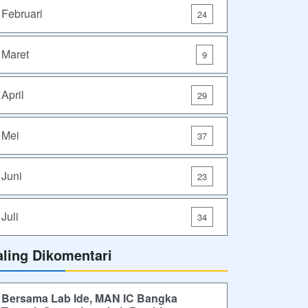
Februari
24
Maret
9
April
29
Mei
37
Juni
23
Juli
34
aling Dikomentari
Bersama Lab Ide, MAN IC Bangka