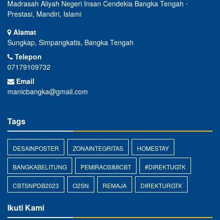
Madrasah Aliyah Negeri Insan Cendekia Bangka Tengah ⋅
Prestasi, Mandiri, Islami
Alamat
Sungkap, Simpangkatis, Bangka Tengah
Telepon
07179109732
Email
manicbangka@gmail.com
Tags
DESAINPOSTER
ZONAINTEGRITAS
HOMESTAY
BANGKABELITUNG
PEMIRAOSIMICBT
#DIREKTUGTK
CBTSNPDB2023
O2SN
REMAJA
DIREKTURGTK
Ikuti Kami