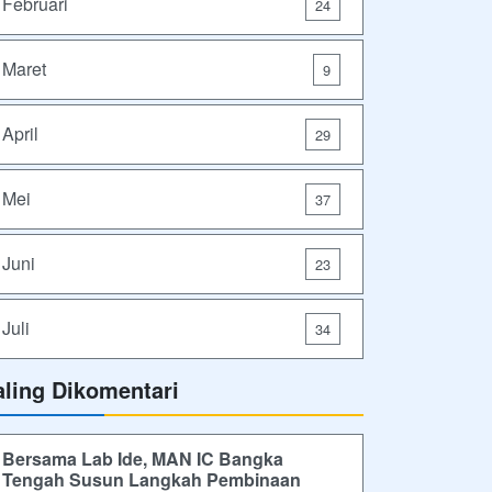
Februari
24
Maret
9
April
29
Mei
37
Juni
23
Juli
34
aling Dikomentari
Bersama Lab Ide, MAN IC Bangka
Tengah Susun Langkah Pembinaan