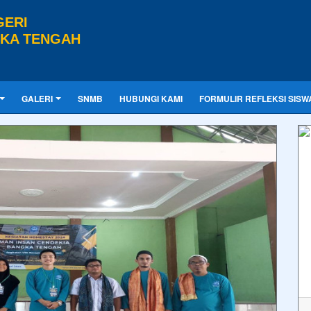
GERI
GKA TENGAH
GALERI
SNMB
HUBUNGI KAMI
FORMULIR REFLEKSI SISW