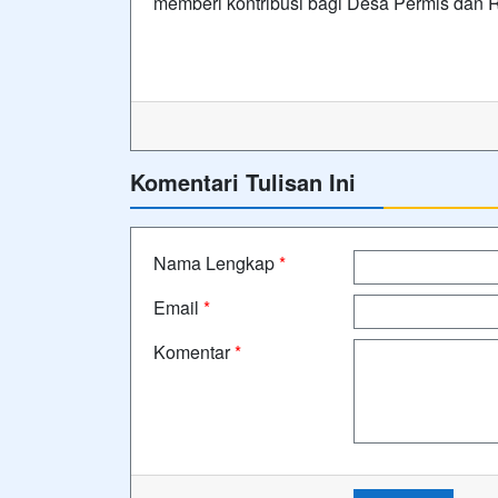
memberi kontribusi bagi Desa Permis dan R
Komentari Tulisan Ini
Nama Lengkap
*
Email
*
Komentar
*