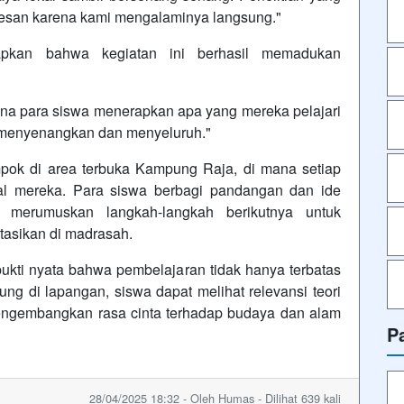
rkesan karena kami mengalaminya langsung."
apkan bahwa kegiatan ini berhasil memadukan
na para siswa menerapkan apa yang mereka pelajari
g menyenangkan dan menyeluruh."
ompok di area terbuka Kampung Raja, di mana setiap
l mereka. Para siswa berbagi pandangan dan ide
s merumuskan langkah-langkah berikutnya untuk
tasikan di madrasah.
kti nyata bahwa pembelajaran tidak hanya terbatas
g di lapangan, siswa dapat melihat relevansi teori
engembangkan rasa cinta terhadap budaya dan alam
P
28/04/2025 18:32 - Oleh Humas - Dilihat 639 kali