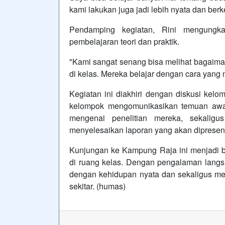
kami lakukan juga jadi lebih nyata dan be
Pendamping kegiatan, Rini mengungk
pembelajaran teori dan praktik.
"Kami sangat senang bisa melihat bagaima
di kelas. Mereka belajar dengan cara yan
Kegiatan ini diakhiri dengan diskusi kel
kelompok mengomunikasikan temuan awa
mengenai penelitian mereka, sekaligu
menyelesaikan laporan yang akan dipresen
Kunjungan ke Kampung Raja ini menjadi bu
di ruang kelas. Dengan pengalaman langsun
dengan kehidupan nyata dan sekaligus m
sekitar. (humas)