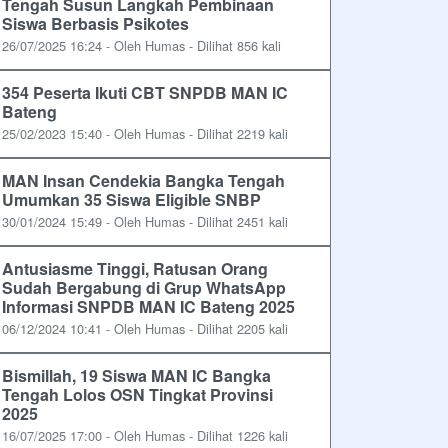
Tengah Susun Langkah Pembinaan
Siswa Berbasis Psikotes
26/07/2025 16:24 - Oleh Humas - Dilihat 856 kali
354 Peserta Ikuti CBT SNPDB MAN IC
Bateng
25/02/2023 15:40 - Oleh Humas - Dilihat 2219 kali
MAN Insan Cendekia Bangka Tengah
Umumkan 35 Siswa Eligible SNBP
30/01/2024 15:49 - Oleh Humas - Dilihat 2451 kali
Antusiasme Tinggi, Ratusan Orang
Sudah Bergabung di Grup WhatsApp
Informasi SNPDB MAN IC Bateng 2025
06/12/2024 10:41 - Oleh Humas - Dilihat 2205 kali
Bismillah, 19 Siswa MAN IC Bangka
Tengah Lolos OSN Tingkat Provinsi
2025
16/07/2025 17:00 - Oleh Humas - Dilihat 1226 kali