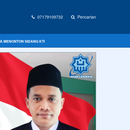
07179109732
Pencarian
WA MENONTON SIDANG KTI