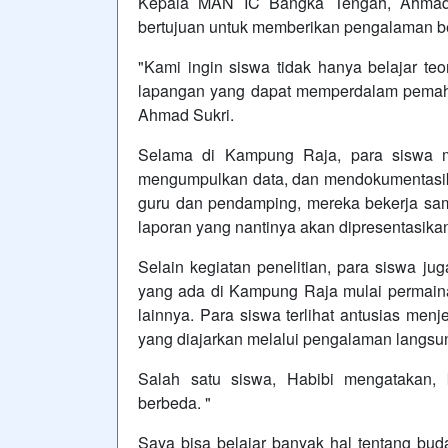
Kepala MAN IC Bangka Tengah, Ahmad 
bertujuan untuk memberikan pengalaman be
"Kami ingin siswa tidak hanya belajar teo
lapangan yang dapat memperdalam pemaha
Ahmad Sukri.
Selama di Kampung Raja, para siswa 
mengumpulkan data, dan mendokumentasi
guru dan pendamping, mereka bekerja sa
laporan yang nantinya akan dipresentasika
Selain kegiatan penelitian, para siswa j
yang ada di Kampung Raja mulai permainan
lainnya. Para siswa terlihat antusias menje
yang diajarkan melalui pengalaman langsu
Salah satu siswa, Habibi mengatakan,
berbeda. "
Saya bisa belajar banyak hal tentang bud