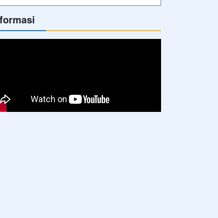
nformasi