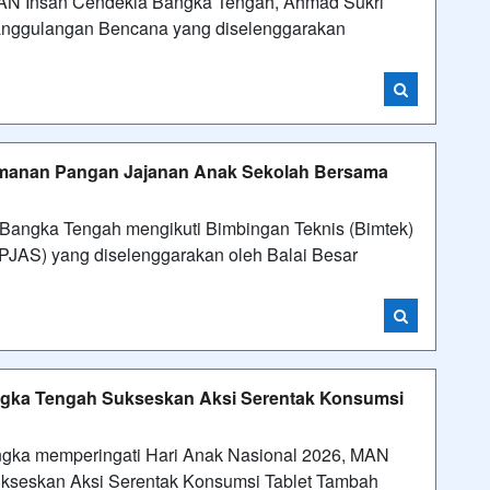
 Insan Cendekia Bangka Tengah, Ahmad Sukri
nanggulangan Bencana yang diselenggarakan
amanan Pangan Jajanan Anak Sekolah Bersama
gka Tengah mengikuti Bimbingan Teknis (Bimtek)
JAS) yang diselenggarakan oleh Balai Besar
angka Tengah Sukseskan Aksi Serentak Konsumsi
ka memperingati Hari Anak Nasional 2026, MAN
ukseskan Aksi Serentak Konsumsi Tablet Tambah