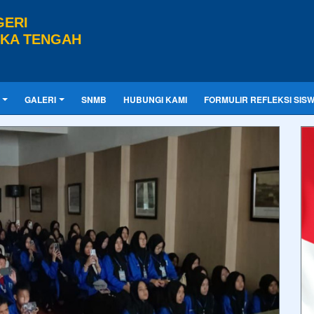
GERI
GKA TENGAH
GALERI
SNMB
HUBUNGI KAMI
FORMULIR REFLEKSI SIS