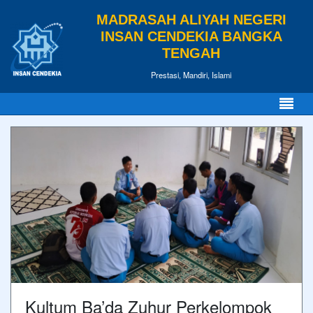
MADRASAH ALIYAH NEGERI
INSAN CENDEKIA BANGKA
TENGAH
Prestasi, Mandiri, Islami
Kultum Ba’da Zuhur Perkelompok